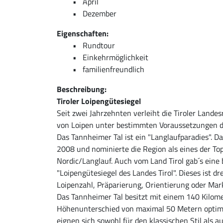
April
Dezember
Eigenschaften:
Rundtour
Einkehrmöglichkeit
familienfreundlich
Beschreibung:
Tiroler Loipengütesiegel
Seit zwei Jahrzehnten verleiht die Tiroler Land
von Loipen unter bestimmten Voraussetzungen da
Das Tannheimer Tal ist ein "Langlaufparadies". D
2008 und nominierte die Region als eines der Top
Nordic/Langlauf. Auch vom Land Tirol gab´s ein
"Loipengütesiegel des Landes Tirol". Dieses ist dr
Loipenzahl, Präparierung, Orientierung oder Ma
Das Tannheimer Tal besitzt mit einem 140 Kilom
Höhenunterschied von maximal 50 Metern optima
eignen sich sowohl für den klassischen Stil als