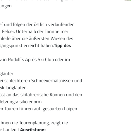
ungen.
f und folgen der östlich verlaufenden
r Felder. Unterhalb der Tannheimer
hleife über die äußersten Wiesen des
sgangspunkt erreicht haben.
Tipp des
z in Rudolf´s Aprés Ski Club oder im
gläufer!
bei schlechteren Schneeverhältnissen und
kilanglaufen.
sst an das skifahrerische Können und den
letzungsrisiko enorm.
en Touren führen auf gespurten Loipen.
Ihnen die Tourenplanung, zeigt die
 Laufzeit.
Ausrüstung: