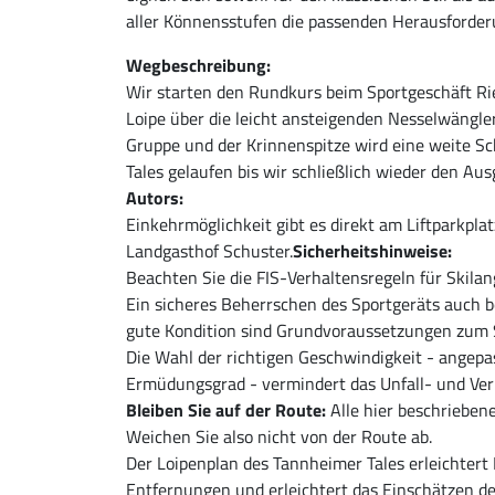
aller Könnensstufen die passenden Herausforder
Wegbeschreibung:
Wir starten den Rundkurs beim Sportgeschäft Rie
Loipe über die leicht ansteigenden Nesselwängle
Gruppe und der Krinnenspitze wird eine weite Sc
Tales gelaufen bis wir schließlich wieder den Au
Autors:
Einkehrmöglichkeit gibt es direkt am Liftparkplat
Landgasthof Schuster.
Sicherheitshinweise:
Beachten Sie die FIS-Verhaltensregeln für Skilan
Ein sicheres Beherrschen des Sportgeräts auch 
gute Kondition sind Grundvoraussetzungen zum S
Die Wahl der richtigen Geschwindigkeit - angepa
Ermüdungsgrad - vermindert das Unfall- und Ver
Bleiben Sie auf der Route:
Alle hier beschrieben
Weichen Sie also nicht von der Route ab.
Der Loipenplan des Tannheimer Tales erleichtert 
Entfernungen und erleichtert das Einschätzen der