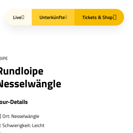
Live
Unterkünfte
Tickets & Shop
OIPE
Rundloipe
Nesselwängle
our-Details
Ort: Nesselwängle
Schwierigkeit: Leicht