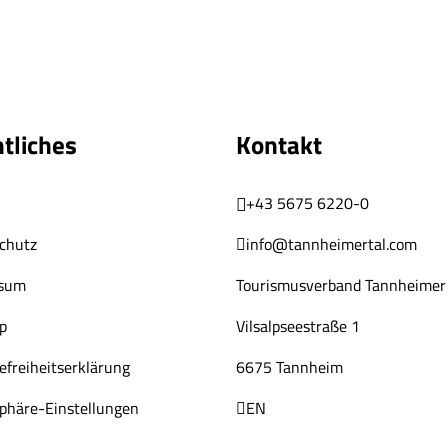
tliches
Kontakt
+43 5675 6220-0
chutz
info@tannheimertal.com
ssum
Tourismusverband Tannheimer 
p
Vilsalpseestraße 1
efreiheitserklärung
6675 Tannheim
sphäre-Einstellungen
EN