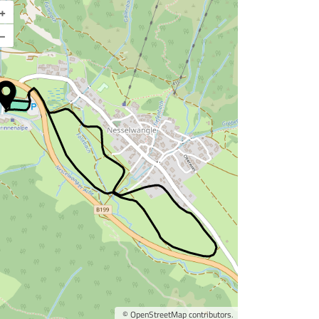
+
Karte vergrößern
–
©
OpenStreetMap
contributors.