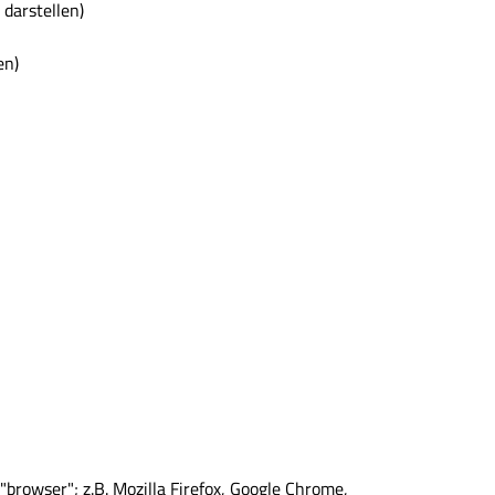
darstellen)
en)
rowser"; z.B. Mozilla Firefox, Google Chrome,