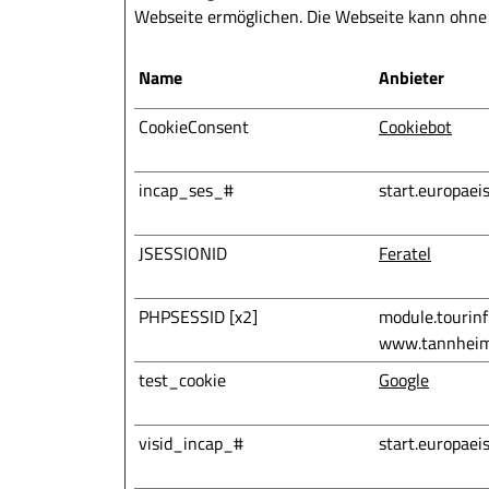
Webseite ermöglichen. Die Webseite kann ohne d
Name
Anbieter
CookieConsent
Cookiebot
incap_ses_#
start.europaei
JSESSIONID
Feratel
PHPSESSID [x2]
module.tourin
www.tannheim
test_cookie
Google
visid_incap_#
start.europaei