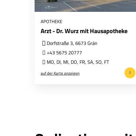
APOTHEKE
Arzt - Dr. Wurz mit Hausapotheke
Dorfstraße 3, 6673 Grän
+43 5675 20777
MO
,
DI
,
MI
,
DO
,
FR
,
SA
,
SO
,
FT
auf der Karte anzeigen