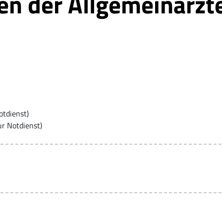
en der Allgemeinärzt
otdienst)
ur Notdienst)