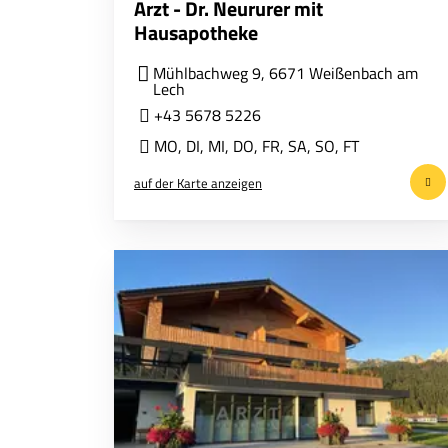
Arzt - Dr. Neururer mit
Hausapotheke
Mühlbachweg 9, 6671 Weißenbach am
Lech
+43 5678 5226
MO
,
DI
,
MI
,
DO
,
FR
,
SA
,
SO
,
FT
auf der Karte anzeigen