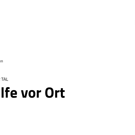
en
 TAL
lfe vor Ort