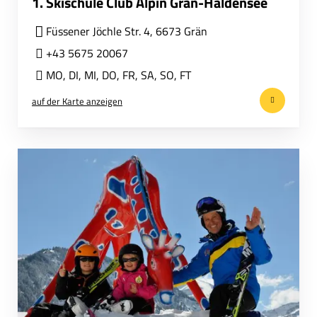
1. Skischule Club Alpin Grän-Haldensee
Füssener Jöchle Str. 4, 6673 Grän
+43 5675 20067
MO
,
DI
,
MI
,
DO
,
FR
,
SA
,
SO
,
FT
auf der Karte anzeigen