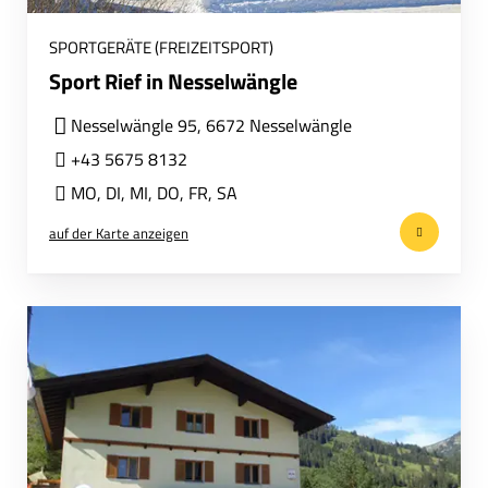
SPORTGERÄTE (FREIZEITSPORT)
Sport Rief in Nesselwängle
Nesselwängle 95, 6672 Nesselwängle
+43 5675 8132
MO
,
DI
,
MI
,
DO
,
FR
,
SA
auf der Karte anzeigen