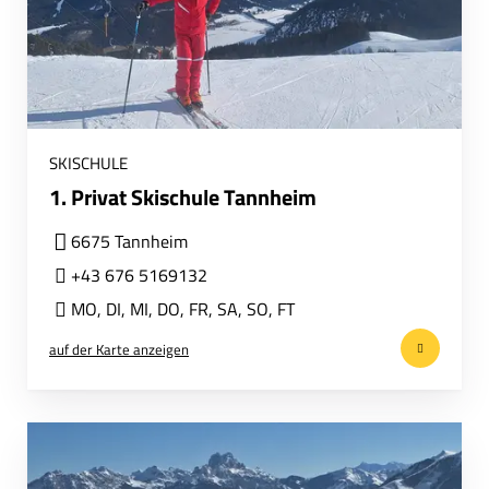
SKISCHULE
1. Privat Skischule Tannheim
6675 Tannheim
+43 676 5169132
MO
,
DI
,
MI
,
DO
,
FR
,
SA
,
SO
,
FT
auf der Karte anzeigen