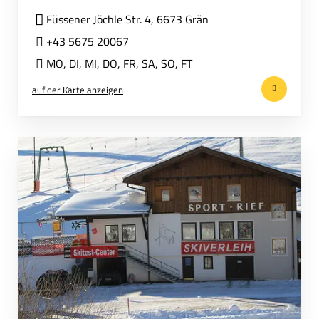
Füssener Jöchle Str. 4, 6673 Grän
+43 5675 20067
MO
,
DI
,
MI
,
DO
,
FR
,
SA
,
SO
,
FT
auf der Karte anzeigen