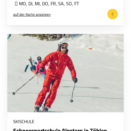
MO
,
DI
,
MI
,
DO
,
FR
,
SA
,
SO
,
FT
auf der Karte anzeigen
SKISCHULE
Schneesportschule Alpstern in Zöblen