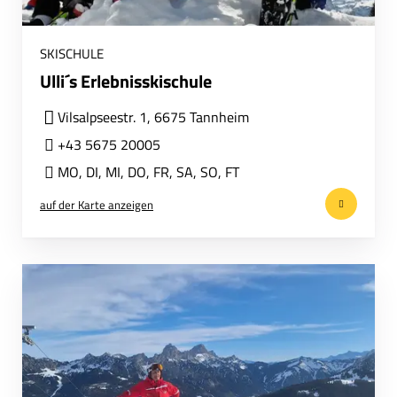
SKISCHULE
Ulli´s Erlebnisskischule
Vilsalpseestr. 1, 6675 Tannheim
+43 5675 20005
MO
,
DI
,
MI
,
DO
,
FR
,
SA
,
SO
,
FT
auf der Karte anzeigen