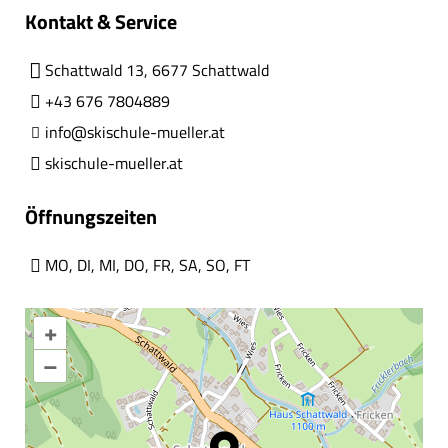
Kontakt & Service
Schattwald 13, 6677 Schattwald
+43 676 7804889
info@skischule-mueller.at
skischule-mueller.at
Öffnungszeiten
MO
,
DI
,
MI
,
DO
,
FR
,
SA
,
SO
,
FT
+
–