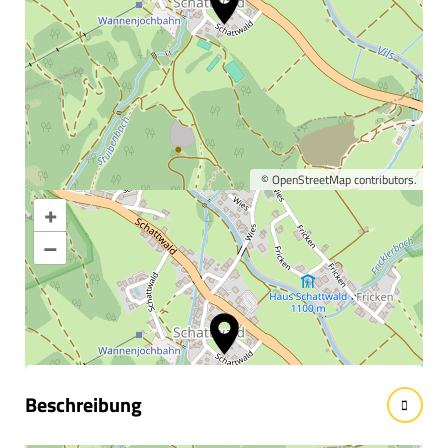
©
OpenStreetMap
contributors.
+
Karte vergrößern
–
Informationen &
Wissenswertes
Beschreibung