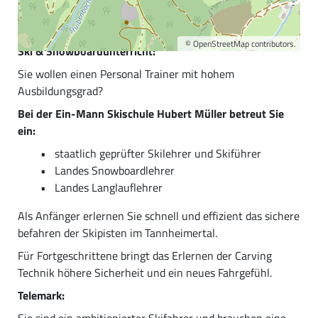
Herzlich Willkommen in der Ein-Mann Skischule von
Hubert Müller im Tannheimertal.
©
OpenStreetMap
contributors.
Ski & Snowboardunterricht:
Sie wollen einen Personal Trainer mit hohem
Ausbildungsgrad?
Bei der Ein-Mann Skischule Hubert Müller betreut Sie
ein:
staatlich geprüfter Skilehrer und Skiführer
Landes Snowboardlehrer
Landes Langlauflehrer
Als Anfänger erlernen Sie schnell und effizient das sichere
befahren der Skipisten im Tannheimertal.
Für Fortgeschrittene bringt das Erlernen der Carving
Technik höhere Sicherheit und ein neues Fahrgefühl.
Telemark:
Sie sind ein ambitionierter Skifahrer und brauchen eine