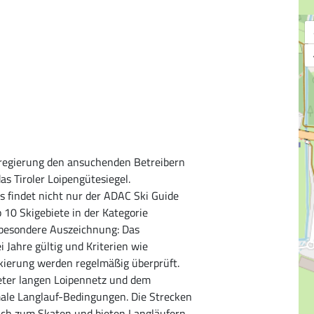
esregierung den ansuchenden Betreibern
s Tiroler Loipengütesiegel.
as findet nicht nur der ADAC Ski Guide
 10 Skigebiete in der Kategorie
e besondere Auszeichnung: Das
ei Jahre gültig und Kriterien wie
rkierung werden regelmäßig überprüft.
eter langen Loipennetz und dem
le Langlauf-Bedingungen. Die Strecken
 auch zum Skaten und bieten Langläufern