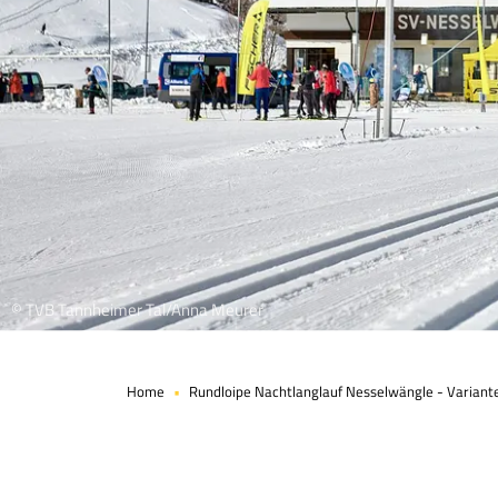
© TVB Tannheimer Tal/Anna Meurer
Home
Rundloipe Nachtlanglauf Nesselwängle - Variant