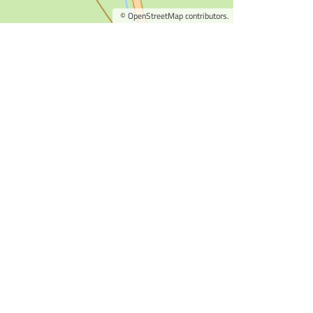
©
OpenStreetMap
contributors.