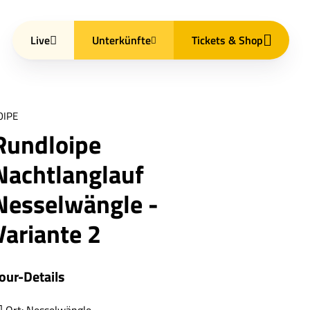
Live
Unterkünfte
Tickets & Shop
OIPE
Rundloipe
Nachtlanglauf
Nesselwängle -
Variante 2
our-Details