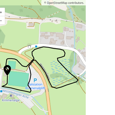
©
OpenStreetMap
contributors.
+
Karte vergrößern
–