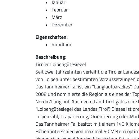
Januar
Februar
März
Dezember
Eigenschaften:
Rundtour
Beschreibung:
Tiroler Loipengütesiegel
Seit zwei Jahrzehnten verleiht die Tiroler Land
von Loipen unter bestimmten Voraussetzungen da
Das Tannheimer Tal ist ein "Langlaufparadies". D
2008 und nominierte die Region als eines der Top
Nordic/Langlauf. Auch vom Land Tirol gab´s ein
"Loipengütesiegel des Landes Tirol". Dieses ist dr
Loipenzahl, Präparierung, Orientierung oder Ma
Das Tannheimer Tal besitzt mit einem 140 Kilom
Höhenunterschied von maximal 50 Metern optima
eignen sich sowohl für den klassischen Stil als