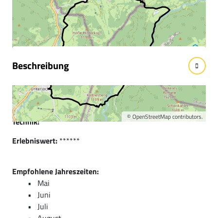
Informationen &
Wissenswertes
Beschreibung
Kurzbeschreibung:
Traumhafte Runde, um den Hausberg von Jungholz
©
OpenStreetMap
contributors.
Technik:
***
Erlebniswert:
******
Empfohlene Jahreszeiten:
Mai
Juni
Juli
August