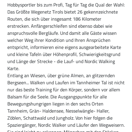
Hobbysportler bis zum Profi, Tag für Tag die Qual der Wahl:
Das Größte Wegenetz Tirols bietet 26 gekennzeichnete
Routen, die sich über insgesamt 186 Kilometer
erstrecken. Anfängerschleifen sind ebenso dabei wie
anspruchsvolle Bergläufe. Und damit alle Gäste wissen
welcher Weg ihrer Kondition und Ihren Ansprüchen
entspricht, informieren eine eigens ausgearbeitete Karte
und kleine Tafeln über Höhenprofil, Schwierigkeitsgrund
und Länge der Strecke - die Lauf- und Nordic Walking
Karte.
Entlang an Wiesen, über grüne Almen, an glitzernden
Bergseen... Walken und Laufen im Tannheimer Tal ist nicht
nur das beste Training für den Körper, sondern vor allem
Balsam für die Seele. Die Ausgangspunkte für alle
Bewegungshungrigen liegen in den sechs Orten
Tannheim, Grän- Haldensee, Nesselwängle- Haller,
Zöblen, Schattwald und Jungholz. Von hier folgen die
Spaziergänger, Nordic Walker und Läufer den Wegweisern.
Sie sind leicht zu erkennen: Männchen mit den Stöcken.