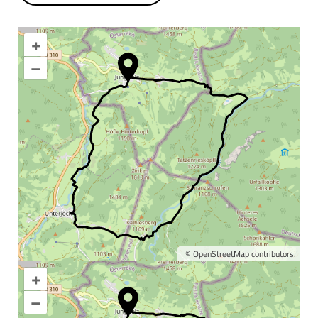
+
–
©
OpenStreetMap
contributors.
+
Karte vergrößern
–