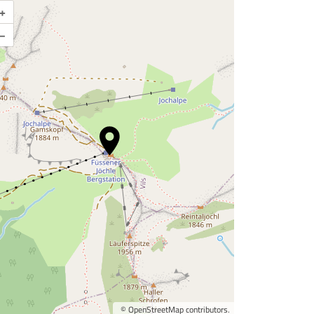
+
Karte vergrößern
–
©
OpenStreetMap
contributors.