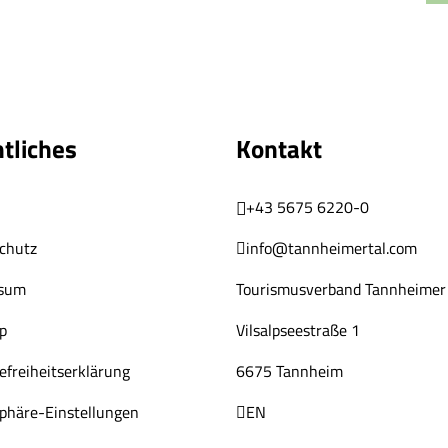
tliches
Kontakt
+43 5675 6220-0
chutz
info@tannheimertal.com
ssum
Tourismusverband Tannheimer 
p
Vilsalpseestraße 1
efreiheitserklärung
6675 Tannheim
sphäre-Einstellungen
EN