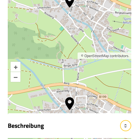
©
OpenStreetMap
contributors.
+
Karte vergrößern
–
Informationen &
Wissenswertes
Beschreibung