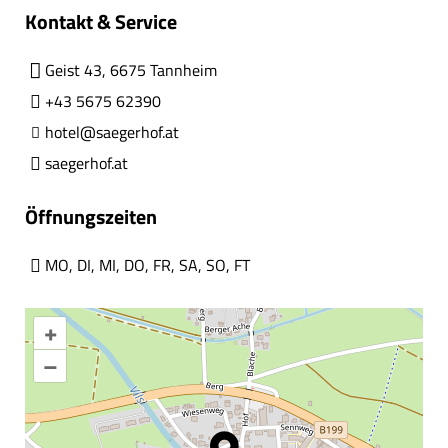
Kontakt & Service
Geist 43, 6675 Tannheim
+43 5675 62390
hotel@saegerhof.at
saegerhof.at
Öffnungszeiten
MO
,
DI
,
MI
,
DO
,
FR
,
SA
,
SO
,
FT
+
–