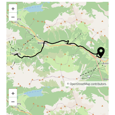
+
–
©
OpenStreetMap
contributors.
+
Karte vergrößern
–
Informationen &