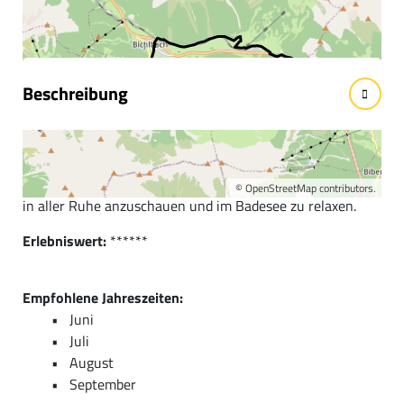
Wissenswertes
Beschreibung
Kurzbeschreibung:
Leichte, kurze Etappe durch eine panoramareiche
Berglandschaft mit viel Zeit, sich die Kapellen und Kirchen
©
OpenStreetMap
contributors.
in aller Ruhe anzuschauen und im Badesee zu relaxen.
Erlebniswert:
******
Empfohlene Jahreszeiten:
Juni
Juli
August
September