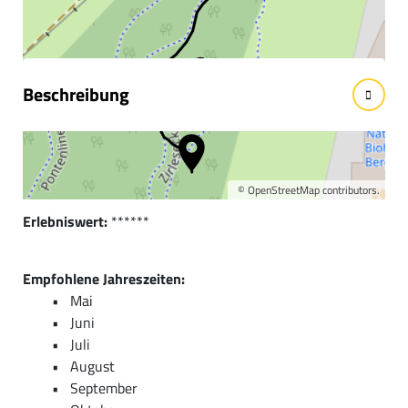
Wissenswertes
Beschreibung
Kurzbeschreibung:
Die „MÜHLWALDTRAILS“ wurden von der Bikeschule
Alpstern eröffnet
©
OpenStreetMap
contributors.
Erlebniswert:
******
Empfohlene Jahreszeiten:
Mai
Juni
Juli
August
September