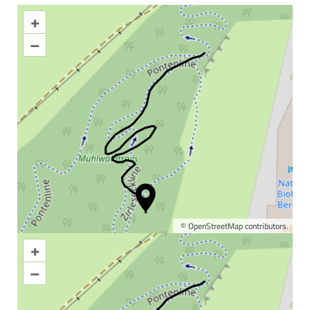
+
–
©
OpenStreetMap
contributors.
+
Karte vergrößern
–
Informationen &