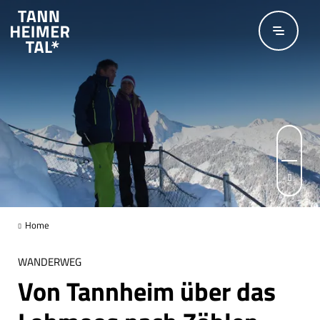
Zum Hauptinhalt springen
© Hartmut Wimmer / Outdooractive Redaktion
Seite 1 von 4
Home
WANDERWEG
Von Tannheim über das