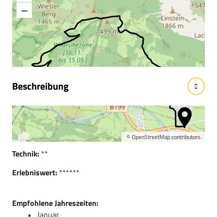
–
Informationen &
Wissenswertes
Beschreibung
Kurzbeschreibung:
Vom Rande des Ortszentrums durch den Weiler Berg, über
das tief winterliche und unberührte Lohmoos nach Zöblen.
©
OpenStreetMap
contributors.
Technik:
**
Erlebniswert:
******
Empfohlene Jahreszeiten:
Januar