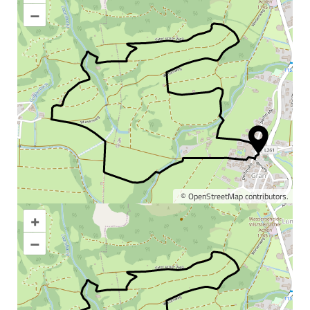
–
©
OpenStreetMap
contributors.
+
Karte vergrößern
–
Informationen &
Wissenswertes