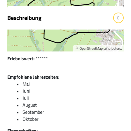
Beschreibung
Kurzbeschreibung:
Traumhaft idyllisch und sehr meditativ. Genießen Sie die
Ruhe.
©
OpenStreetMap
contributors.
Erlebniswert:
******
Empfohlene Jahreszeiten:
Mai
Juni
Juli
August
September
Oktober
Eigenschaften: