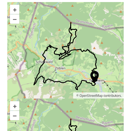
+
–
©
OpenStreetMap
contributors.
+
Karte vergrößern
–
Informationen &