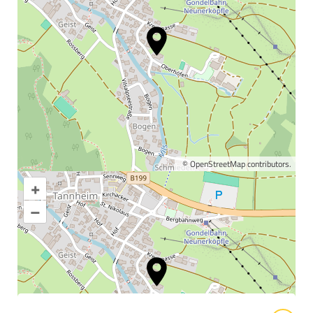
©
OpenStreetMap
contributors.
+
Karte vergrößern
–
Informationen &
Wissenswertes