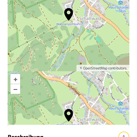
©
OpenStreetMap
contributors.
+
Karte vergrößern
–
Informationen &
Wissenswertes
Beschreibung