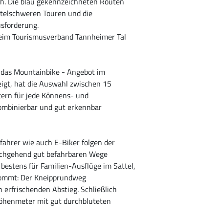
h. Die blau gekennzeichneten Routen
ittelschweren Touren und die
usforderung.
beim Tourismusverband Tannheimer Tal
r das Mountainbike - Angebot im
teigt, hat die Auswahl zwischen 15
ern für jede Könnens- und
kombinierbar und gut erkennbar
ahrer wie auch E-Biker folgen der
urchgehend gut befahrbaren Wege
bestens für Familien-Ausflüge im Sattel,
fkommt: Der Kneipprundweg
n erfrischenden Abstieg. Schließlich
Höhenmeter mit gut durchbluteten