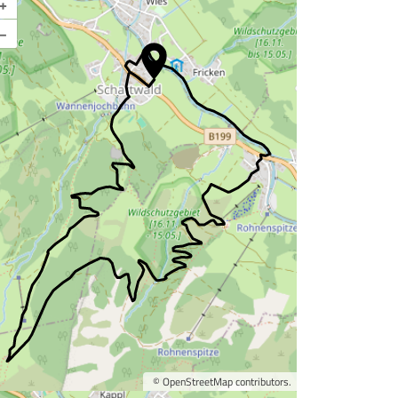
+
–
©
OpenStreetMap
contributors.