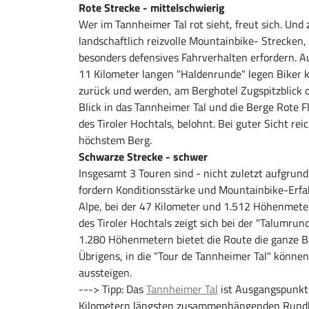
Rote Strecke - mittelschwierig
Wer im Tannheimer Tal rot sieht, freut sich. Un
landschaftlich reizvolle Mountainbike- Strecken
besonders defensives Fahrverhalten erfordern. Au
11 Kilometer langen "Haldenrunde" legen Biker
zurück und werden, am Berghotel Zugspitzblick
Blick in das Tannheimer Tal und die Berge Rote 
des Tiroler Hochtals, belohnt. Bei guter Sicht rei
höchstem Berg.
Schwarze Strecke - schwer
Insgesamt 3 Touren sind - nicht zuletzt aufgrund
fordern Konditionsstärke und Mountainbike-Erfa
Alpe, bei der 47 Kilometer und 1.512 Höhenmeter 
des Tiroler Hochtals zeigt sich bei der "Talumru
1.280 Höhenmetern bietet die Route die ganze B
Übrigens, in die "Tour de Tannheimer Tal" können 
aussteigen.
---> Tipp: Das
Tannheimer Tal
ist Ausgangspunkt f
Kilometern längsten zusammenhängenden Rundk