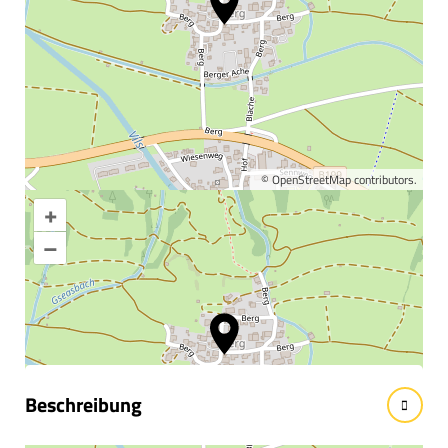
©
OpenStreetMap
contributors.
+
Karte vergrößern
–
Informationen &
Wissenswertes
Beschreibung