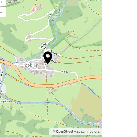
+
–
©
OpenStreetMap
contributors.