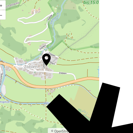
+
Karte vergrößern
–
©
OpenStreetMap
contributors.