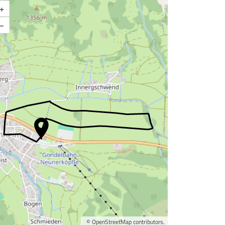
+
Karte vergrößern
–
©
OpenStreetMap
contributors.