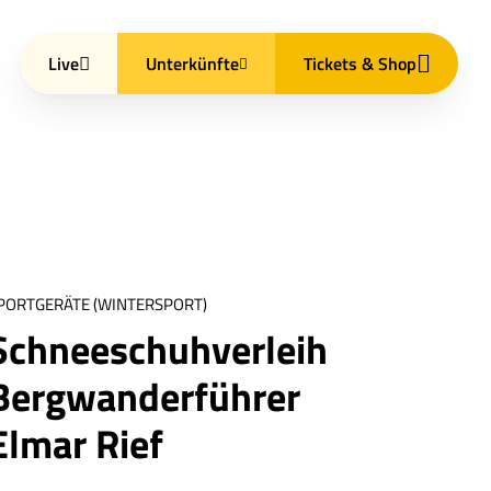
Live
Unterkünfte
Tickets & Shop
PORTGERÄTE (WINTERSPORT)
Schneeschuhverleih
Bergwanderführer
Elmar Rief