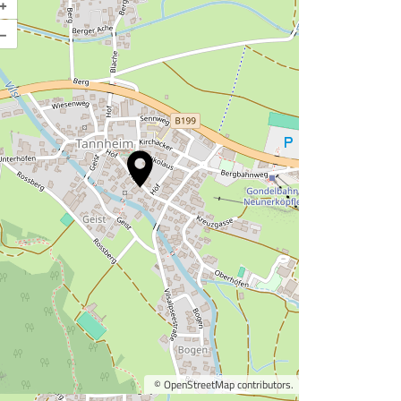
+
–
©
OpenStreetMap
contributors.