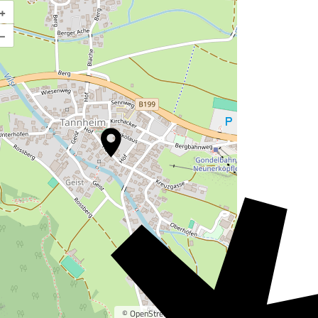
+
Karte vergrößern
–
©
OpenStreetMap
contributors.