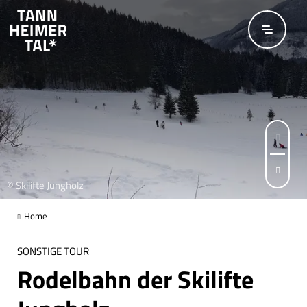
Zum Hauptinhalt springen
© Skilifte Jungholz
© Skilifte Jungholz
Seite 1 von 2
Home
SONSTIGE TOUR
Rodelbahn der Skilifte