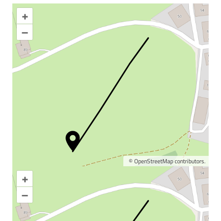
+
–
©
OpenStreetMap
contributors.
+
Karte vergrößern
–
Informationen &