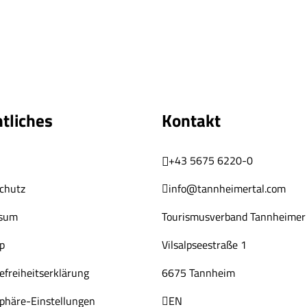
tliches
Kontakt
+43 5675 6220-0
chutz
info@tannheimertal.com
ssum
Tourismusverband Tannheimer 
p
Vilsalpseestraße 1
efreiheitserklärung
6675 Tannheim
sphäre-Einstellungen
EN