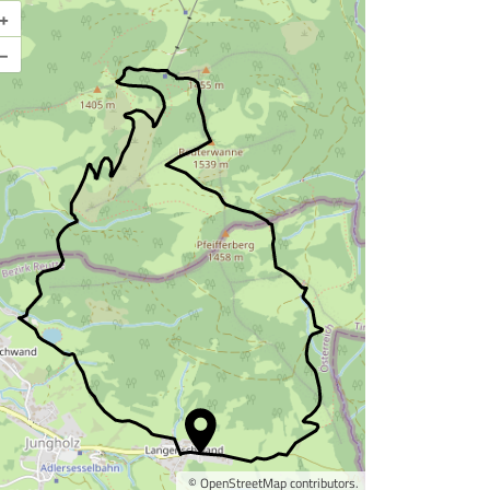
+
Karte vergrößern
–
©
OpenStreetMap
contributors.