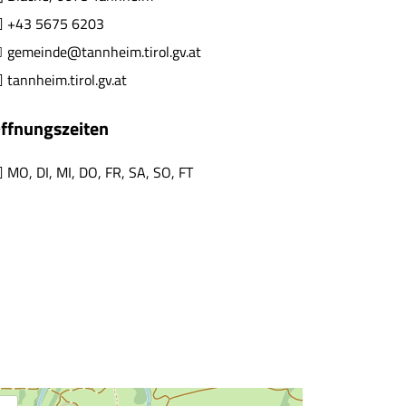
+43 5675 6203
gemeinde@tannheim.tirol.gv.at
tannheim.tirol.gv.at
ffnungszeiten
MO
,
DI
,
MI
,
DO
,
FR
,
SA
,
SO
,
FT