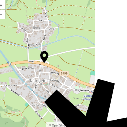
+
Karte vergrößern
–
©
OpenStreetMap
contributors.