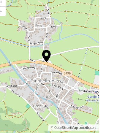
+
–
©
OpenStreetMap
contributors.