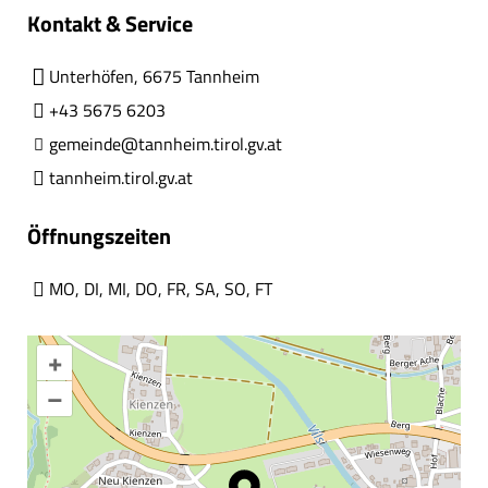
Kontakt & Service
Unterhöfen, 6675 Tannheim
+43 5675 6203
gemeinde@tannheim.tirol.gv.at
tannheim.tirol.gv.at
Öffnungszeiten
MO
,
DI
,
MI
,
DO
,
FR
,
SA
,
SO
,
FT
+
–