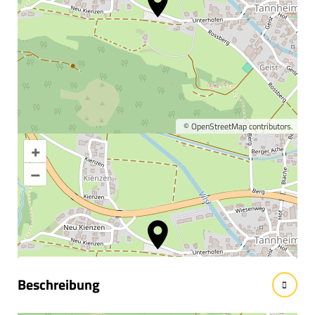
©
OpenStreetMap
contributors.
+
Karte vergrößern
–
Informationen &
Wissenswertes
Beschreibung