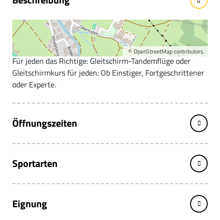
Faszination Gleitschirmfliegen. onair bringt dich in die
Luft. Lass dich entführen in die wunderbare Welt des
Gleitschirmfliegen.
©
OpenStreetMap
contributors.
Für jeden das Richtige: Gleitschirm-Tandemflüge oder
Gleitschirmkurs für jeden: Ob Einstiger, Fortgeschrittener
oder Experte.
Öffnungszeiten
Sportarten
Eignung