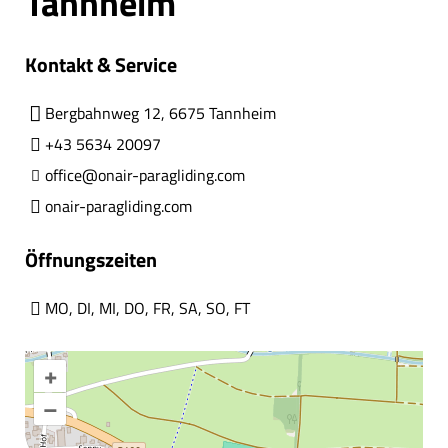
Tannheim
Kontakt & Service
Bergbahnweg 12, 6675 Tannheim
+43 5634 20097
office@onair-paragliding.com
onair-paragliding.com
Öffnungszeiten
MO
,
DI
,
MI
,
DO
,
FR
,
SA
,
SO
,
FT
+
–