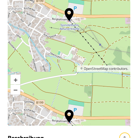
©
OpenStreetMap
contributors.
+
Karte vergrößern
–
Informationen &
Wissenswertes
Beschreibung