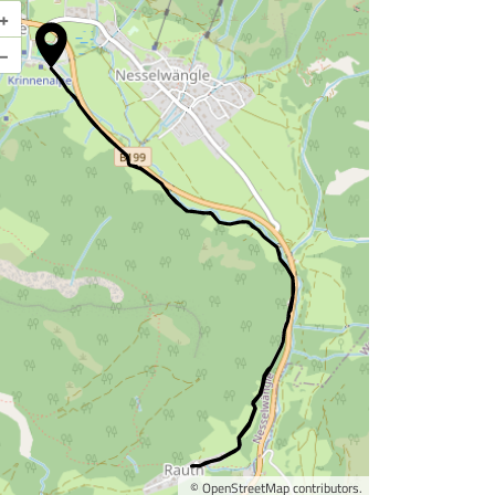
+
Karte vergrößern
–
©
OpenStreetMap
contributors.