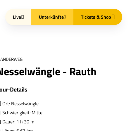
Live
Unterkünfte
Tickets & Shop
ANDERWEG
Nesselwängle - Rauth
our-Details
Ort: Nesselwängle
Schwierigkeit: Mittel
Dauer: 1 h 30 m
Länge: 6,67 km