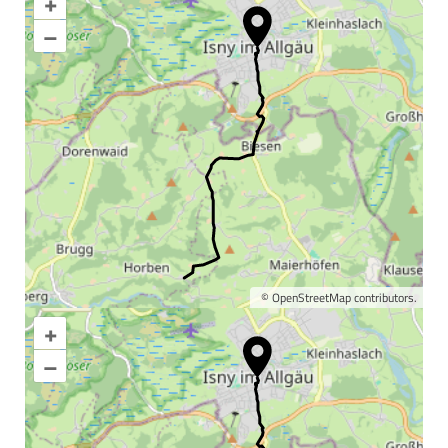
+
–
©
OpenStreetMap
contributors.
+
Karte vergrößern
–
Informationen &
Wissenswertes