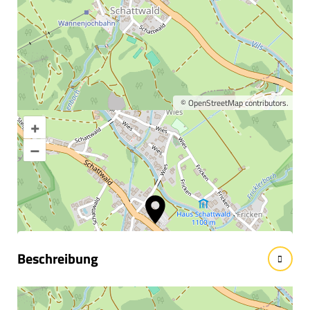
©
OpenStreetMap
contributors.
+
Karte vergrößern
–
Informationen &
Wissenswertes
Beschreibung
Gemütliches Plätzle.