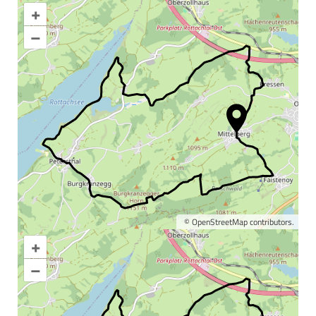
+
–
©
OpenStreetMap
contributors.
+
Karte vergrößern
–
Informationen &