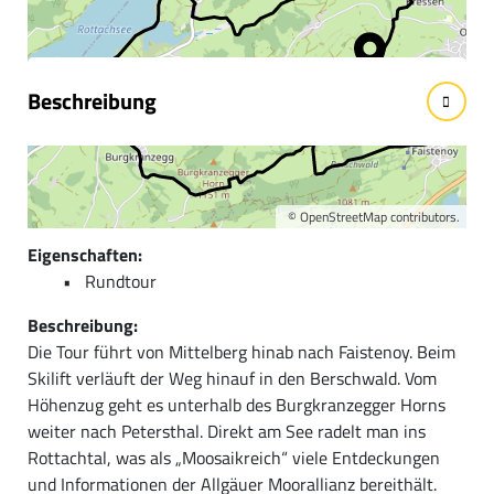
Wissenswertes
Beschreibung
Kurzbeschreibung:
Abwechslungsreiche Naturbiken-Tour durch Wald- und
Wiesenlandschaften und imposantem Bergpanorama.
©
OpenStreetMap
contributors.
Eigenschaften:
Rundtour
Beschreibung:
Die Tour führt von Mittelberg hinab nach Faistenoy. Beim
Skilift verläuft der Weg hinauf in den Berschwald. Vom
Höhenzug geht es unterhalb des Burgkranzegger Horns
weiter nach Petersthal. Direkt am See radelt man ins
Rottachtal, was als „Moosaikreich“ viele Entdeckungen
und Informationen der Allgäuer Moorallianz bereithält.