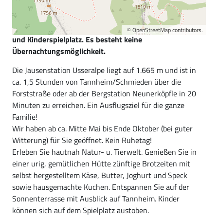
Genießen Sie in einer urig, gemütlichen Hütte zünftige
Brotzeiten mit selbst hergestelltem Käse, Butter, Joghurt
und Speck sowie hausgemachte Kuchen. Sonnenterrasse
©
OpenStreetMap
contributors.
und Kinderspielplatz. Es besteht keine
Übernachtungsmöglichkeit.
Die Jausenstation Usseralpe liegt auf 1.665 m und ist in
ca. 1,5 Stunden von Tannheim/Schmieden über die
Forststraße oder ab der Bergstation Neunerköpfle in 20
Minuten zu erreichen. Ein Ausflugsziel für die ganze
Familie!
Wir haben ab ca. Mitte Mai bis Ende Oktober (bei guter
Witterung) für Sie geöffnet. Kein Ruhetag!
Erleben Sie hautnah Natur- u. Tierwelt. Genießen Sie in
einer urig, gemütlichen Hütte zünftige Brotzeiten mit
selbst hergestelltem Käse, Butter, Joghurt und Speck
sowie hausgemachte Kuchen. Entspannen Sie auf der
Sonnenterrasse mit Ausblick auf Tannheim. Kinder
können sich auf dem Spielplatz austoben.