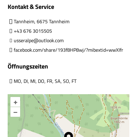
Kontakt & Service
Tannheim, 6675 Tannheim
+43 676 3015505
usseralpe@outlook.com
facebook.com/share/193f8HP8wj/?mibextid=wwXIfr
Öffnungszeiten
MO
,
DI
,
MI
,
DO
,
FR
,
SA
,
SO
,
FT
+
–