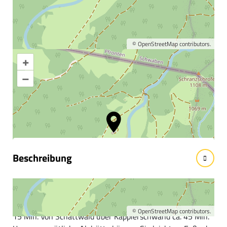
©
OpenStreetMap
contributors.
+
Karte vergrößern
–
Informationen &
Wissenswertes
Beschreibung
Die Kalbelehof Alpe
So finden Sie uns: Von Pfronten durch das Vilstal ca. 1 Std.
©
OpenStreetMap
contributors.
15 Min. Von Schattwald über Kapplerschwand ca. 45 Min.