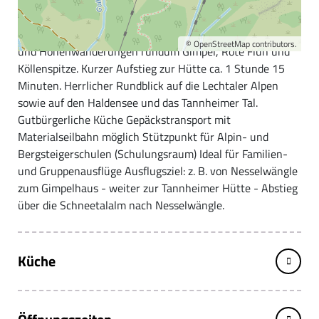
In sonniger Höhenlage liegt das Gimpelhaus.
Der Ideale Ausgangspunkt für zahlreiche Klettertouren
©
OpenStreetMap
contributors.
und Höhenwanderungen rundum Gimpel, Rote Flüh und
Köllenspitze. Kurzer Aufstieg zur Hütte ca. 1 Stunde 15
Minuten. Herrlicher Rundblick auf die Lechtaler Alpen
sowie auf den Haldensee und das Tannheimer Tal.
Gutbürgerliche Küche Gepäckstransport mit
Materialseilbahn möglich Stützpunkt für Alpin- und
Bergsteigerschulen (Schulungsraum) Ideal für Familien-
und Gruppenausflüge Ausflugsziel: z. B. von Nesselwängle
zum Gimpelhaus - weiter zur Tannheimer Hütte - Abstieg
über die Schneetalalm nach Nesselwängle.
Küche