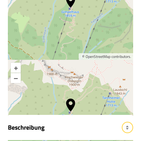
©
OpenStreetMap
contributors.
+
Karte vergrößern
–
Informationen &
Wissenswertes
Beschreibung