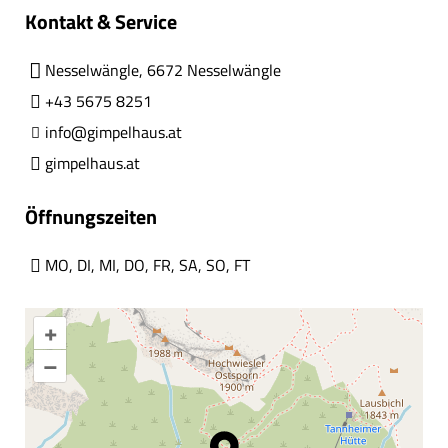
Kontakt & Service
Nesselwängle, 6672 Nesselwängle
+43 5675 8251
info@gimpelhaus.at
gimpelhaus.at
Öffnungszeiten
MO
,
DI
,
MI
,
DO
,
FR
,
SA
,
SO
,
FT
+
–