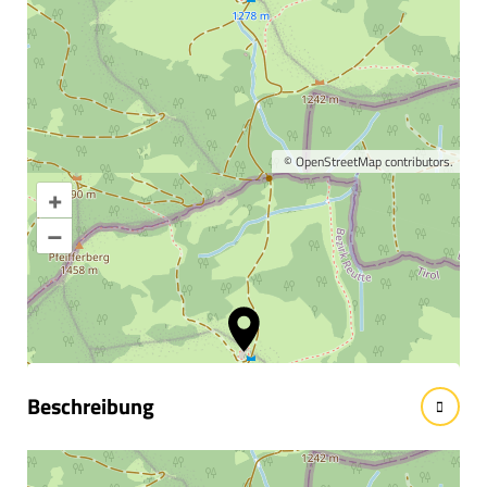
©
OpenStreetMap
contributors.
+
Karte vergrößern
–
Informationen &
Wissenswertes
Beschreibung
Die Alpe Stubental liegt auf 1.284 m in Jungholz.