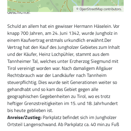
Es ist eine etwas kompliziertere, aber sehr interessante
©
OpenStreetMap
contributors.
Geschichte:
Schuld an allem hat ein gewisser Hermann Häselein. Vor
knapp 700 Jahren, am 24. Juni 1342, wurde Jungholz in
einem Kaufvertrag erstmals urkundlich erwähnt.Der
Vertrag hat den Kauf des Jungholzer Gebietes zum Inhalt
und der Käufer, Heinz Lochpühler, stammt aus dem
Tannheimer Tal, welches unter Erzherzog Siegmund mit
Tirol vereinigt worden war. Nach damaligem Allgäuer
Rechtsbrauch war der Landkäufer nach Tannheim
steuerpflichtig. Dies wurde seit Generationen weiter so
gehandhabt und so kam das Gebiet gegen alle
geographischen Gegebenheiten zu Tirol, wo es trotz
heftiger Grenzstreitigkeiten im 15. und 18. Jahrhundert
bis heute geblieben ist.
Anreise/Zustieg:
Parkplatz befindet sich im Jungholzer
Ortsteil Langenschwand. Ab Parkplatz ca. 40 min.zu Fuß