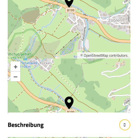
©
OpenStreetMap
contributors.
+
Karte vergrößern
–
Informationen &
Wissenswertes
Beschreibung