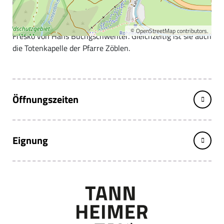
Lourdeskapelle in Zöblen
Die Kapelle wurde 1900 erbaut, versehen mit einem
©
OpenStreetMap
contributors.
Fresko von Hans Buchgschwenter. Gleichzeitig ist sie auch
die Totenkapelle der Pfarre Zöblen.
Öffnungszeiten
Eignung