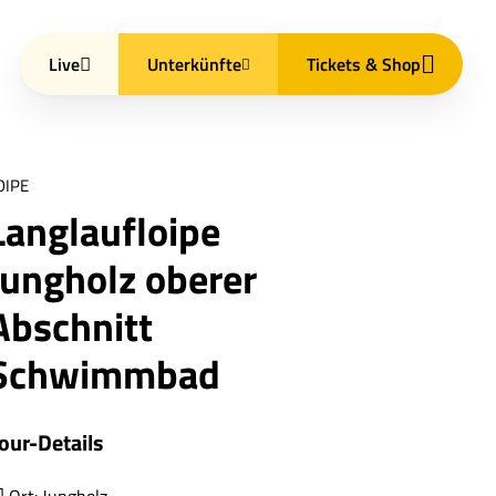
Live
Unterkünfte
Tickets & Shop
OIPE
Langlaufloipe
Jungholz oberer
Abschnitt
Schwimmbad
our-Details