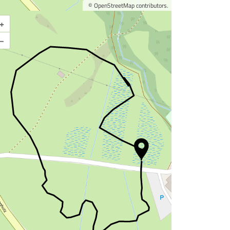
©
OpenStreetMap
contributors.
+
Karte vergrößern
–