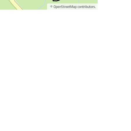
©
OpenStreetMap
contributors.