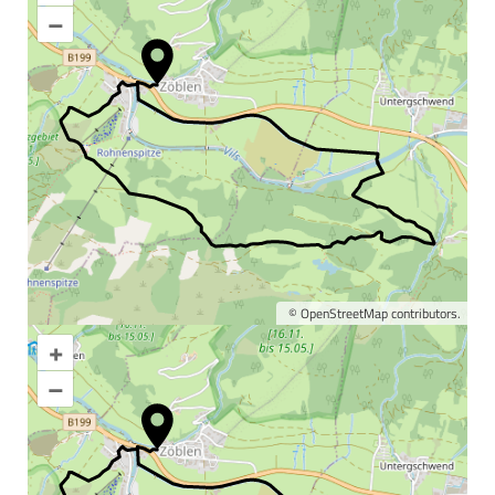
–
©
OpenStreetMap
contributors.
+
Karte vergrößern
–
Informationen &
Wissenswertes