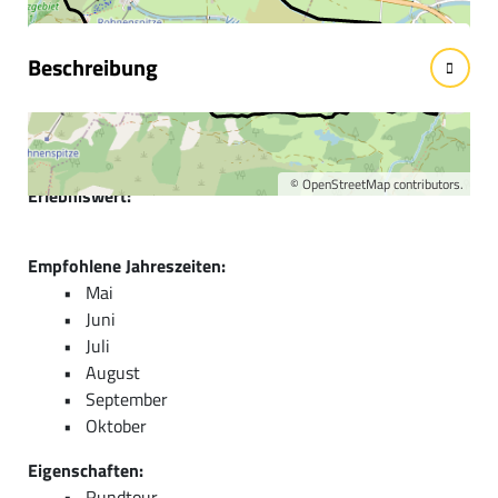
Beschreibung
Kurzbeschreibung:
Schöne Wander undd Laufstrecke zum Höfersee.
©
OpenStreetMap
contributors.
Erlebniswert:
******
Empfohlene Jahreszeiten:
Mai
Juni
Juli
August
September
Oktober
Eigenschaften:
Rundtour