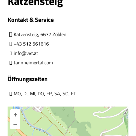
Katzensteig
Kontakt & Service
Katzensteig, 6677 Zöblen
+43 512 561616
info@vvt.at
tannheimertal.com
Öffnungszeiten
MO
,
DI
,
MI
,
DO
,
FR
,
SA
,
SO
,
FT
+
–