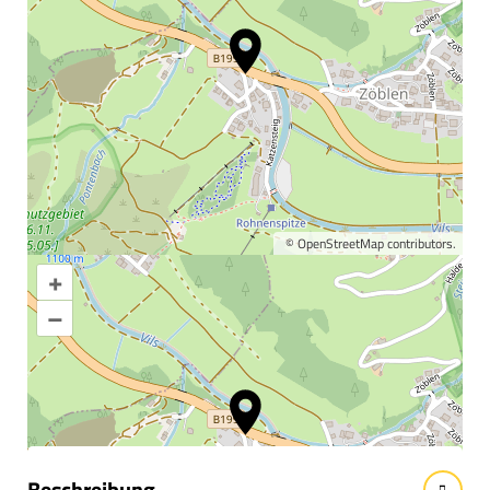
©
OpenStreetMap
contributors.
+
Karte vergrößern
–
Informationen &
Wissenswertes
Beschreibung