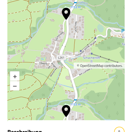
©
OpenStreetMap
contributors.
+
Karte vergrößern
–
Informationen &
Wissenswertes
Beschreibung