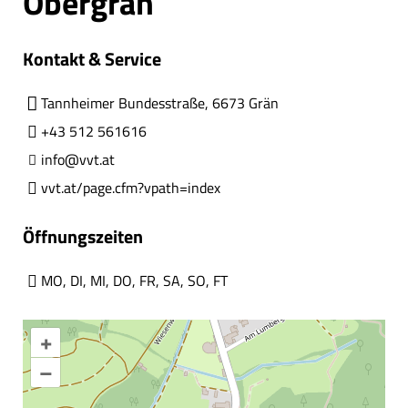
Obergrän
Kontakt & Service
Tannheimer Bundesstraße, 6673 Grän
+43 512 561616
info@vvt.at
vvt.at/page.cfm?vpath=index
Öffnungszeiten
MO
,
DI
,
MI
,
DO
,
FR
,
SA
,
SO
,
FT
+
–