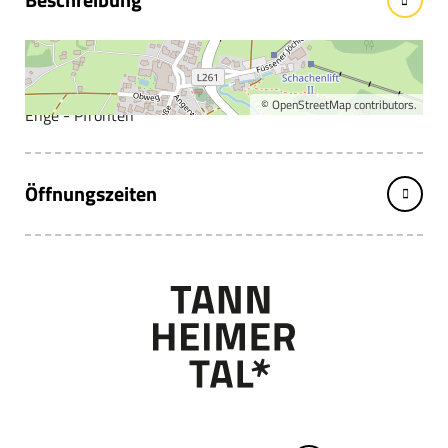
Haltestelle Grän Obergrän
Haltestelle an der Straße Richtung Ortsteil Lumberg -
©
OpenStreetMap
contributors.
Enge - Pfronten
Öffnungszeiten