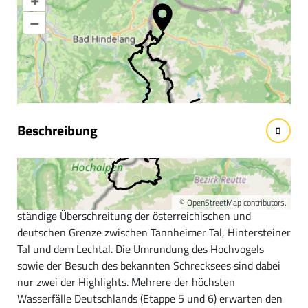
Karte vergrößern
–
Informationen &
Wissenswertes
Beschreibung
Kurzbeschreibung:
Beim »Grenzgänger« handelt es sich um Mehrtagestour
inmitten der Allgäuer Alpen. Das Herzstück ist die
©
OpenStreetMap
contributors.
ständige Überschreitung der österreichischen und
deutschen Grenze zwischen Tannheimer Tal, Hintersteiner
Tal und dem Lechtal. Die Umrundung des Hochvogels
sowie der Besuch des bekannten Schrecksees sind dabei
nur zwei der Highlights. Mehrere der höchsten
Wasserfälle Deutschlands (Etappe 5 und 6) erwarten den