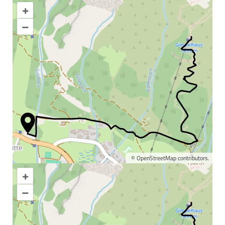
+
–
©
OpenStreetMap
contributors.
+
Karte vergrößern
–
Informationen &