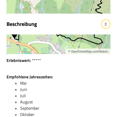
Wissenswertes
Beschreibung
Kurzbeschreibung:
Eine wunderschöne Wanderung am Fuße der Kletterberge
der Tannheimer Gruppe.
©
OpenStreetMap
contributors.
Erlebniswert:
*****
Empfohlene Jahreszeiten:
Mai
Juni
Juli
August
September
Oktober