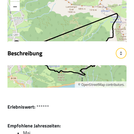
–
Informationen &
Wissenswertes
Beschreibung
Kurzbeschreibung:
Eine schöne und aussichtsreiche Wanderung.
©
OpenStreetMap
contributors.
Erlebniswert:
******
Empfohlene Jahreszeiten:
Mai