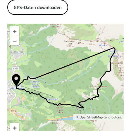
GPS-Daten downloaden
+
–
©
OpenStreetMap
contributors.
+
Karte vergrößern