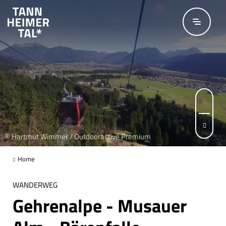
Zum Hauptinhalt springen
© Hartmut Wimmer / Outdooractive Premium
© Naturparkregion Reutte / Naturparkregion Reutte
© Hartmut Wimmer / Outdooractive Premium
Seite 1 von 5
Home
WANDERWEG
Gehrenalpe - Musauer