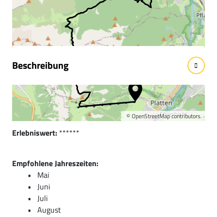
Informationen &
Wissenswertes
Beschreibung
Kurzbeschreibung:
Genießen Sie die ausgedehnte Wanderung mit einem
Naturerlebnis der besonderen Art!
©
OpenStreetMap
contributors.
Erlebniswert:
******
Empfohlene Jahreszeiten:
Mai
Juni
Juli
August