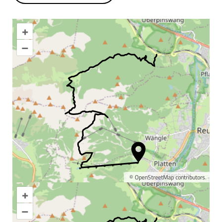
+
–
©
OpenStreetMap
contributors.
+
Karte vergrößern
–