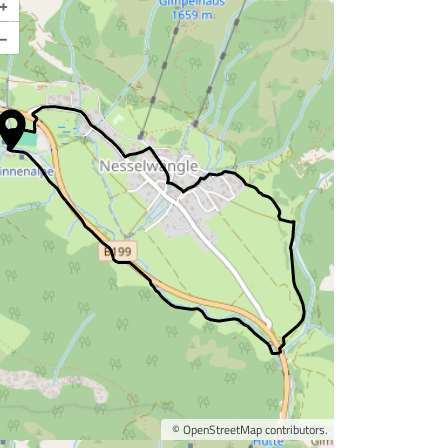
+
–
©
OpenStreetMap
contributors.