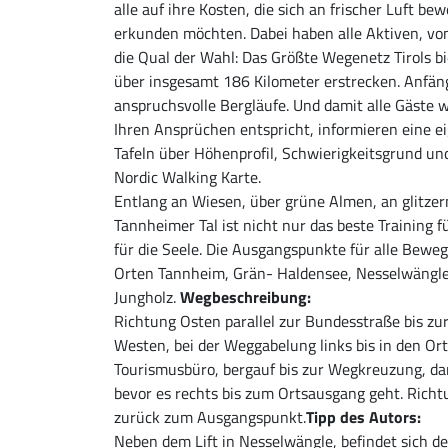
alle auf ihre Kosten, die sich an frischer Luft 
erkunden möchten. Dabei haben alle Aktiven, vom
die Qual der Wahl: Das Größte Wegenetz Tirols b
über insgesamt 186 Kilometer erstrecken. Anfäng
anspruchsvolle Bergläufe. Und damit alle Gäste 
Ihren Ansprüchen entspricht, informieren eine e
Tafeln über Höhenprofil, Schwierigkeitsgrund und
Nordic Walking Karte.
Entlang an Wiesen, über grüne Almen, an glitze
Tannheimer Tal ist nicht nur das beste Training 
für die Seele. Die Ausgangspunkte für alle Bewe
Orten Tannheim, Grän- Haldensee, Nesselwängle-
Jungholz.
Wegbeschreibung:
Richtung Osten parallel zur Bundesstraße bis zu
Westen, bei der Weggabelung links bis in den Or
Tourismusbüro, bergauf bis zur Wegkreuzung, da
bevor es rechts bis zum Ortsausgang geht. Rich
zurück zum Ausgangspunkt.
Tipp des Autors:
Neben dem Lift in Nesselwängle, befindet sich d