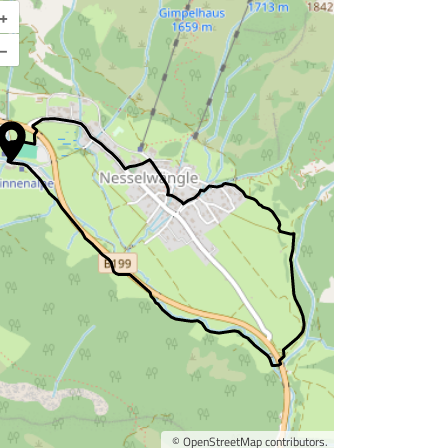
+
Karte vergrößern
–
©
OpenStreetMap
contributors.