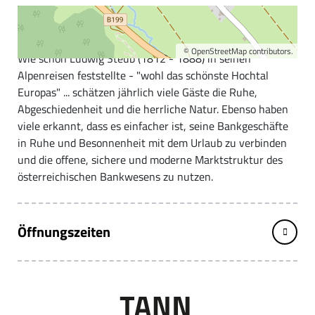
Wir von der Raiffeisenbank Tannheimertal geben unser
Bestes in Bezug auf Ihre Finanzen.
©
OpenStreetMap
contributors.
Wie schon Ludwig Steub (1812 - 1888) in seinen
Alpenreisen feststellte - "wohl das schönste Hochtal
Europas" ... schätzen jährlich viele Gäste die Ruhe,
Abgeschiedenheit und die herrliche Natur. Ebenso haben
viele erkannt, dass es einfacher ist, seine Bankgeschäfte
in Ruhe und Besonnenheit mit dem Urlaub zu verbinden
und die offene, sichere und moderne Marktstruktur des
österreichischen Bankwesens zu nutzen.
Öffnungszeiten