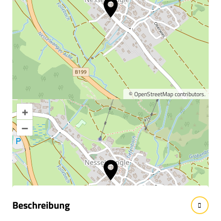
©
OpenStreetMap
contributors.
+
Karte vergrößern
–
Informationen &
Wissenswertes
Beschreibung