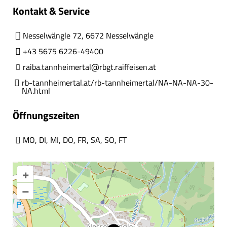
Kontakt & Service
Nesselwängle 72, 6672 Nesselwängle
+43 5675 6226-49400
raiba.tannheimertal@rbgt.raiffeisen.at
rb-tannheimertal.at/rb-tannheimertal/NA-NA-NA-30-
NA.html
Öffnungszeiten
MO
,
DI
,
MI
,
DO
,
FR
,
SA
,
SO
,
FT
+
–