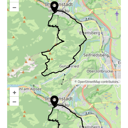
–
©
OpenStreetMap
contributors.
+
Karte vergrößern
–
Informationen &
Wissenswertes