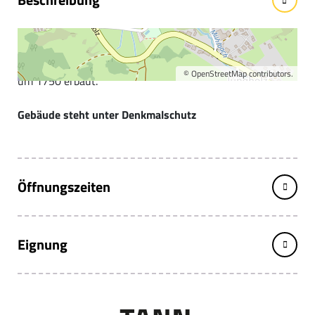
Die Kapelle liegt im Ortsteil Gießenschwand.
Die Kapelle mit Satteldach und Glockendachreiter wurde
©
OpenStreetMap
contributors.
um 1750 erbaut.
Gebäude steht unter Denkmalschutz
Öffnungszeiten
Eignung