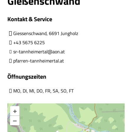
Gießenschwand
Kontakt & Service
Giessenschwand, 6691 Jungholz
+43 5675 6225
sr-tannheimertal@aon.at
pfarren-tannheimertal.at
Öffnungszeiten
MO
,
DI
,
MI
,
DO
,
FR
,
SA
,
SO
,
FT
+
–