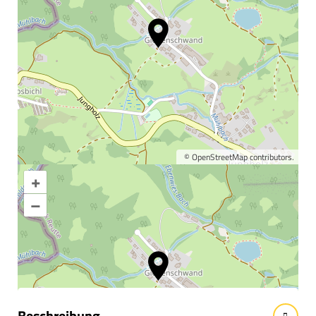
©
OpenStreetMap
contributors.
+
Karte vergrößern
–
Informationen &
Wissenswertes
Beschreibung