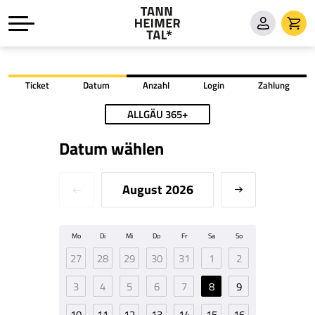
Ticket
Datum
Anzahl
Login
Zahlung
ALLGÄU 365+
Datum wählen
August 2026
Mo
Di
Mi
Do
Fr
Sa
So
27
28
29
30
31
1
2
3
4
5
6
7
8
9
10
11
12
13
14
15
16