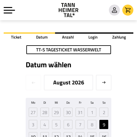
Ticket
Datum
Anzahl
Login
Zahlung
TT-S TAGESTICKET WASSERWELT
Datum wählen
August 2026
Mo
Di
Mi
Do
Fr
Sa
So
27
28
29
30
31
1
2
3
4
5
6
7
8
9
10
11
12
13
14
15
16